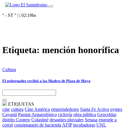
° - ST
° |
|
02:19
hs
Etiqueta:
mención honorífica
Cultura
El gobernador recibió a las Madres de Plaza de Mayo
ETIQUETAS
cine
cultura
Cine América
emprendedores
Santa Fe Activa
pymes
Cayastá
Parque Arqueológico
ciclovía
obra pública
Geoceldas
distrito Costero
Colastiné
desagües pluviales
Senasa
engorde a
corral
consignatario de hacienda
AFIP
incubadoras
UNL