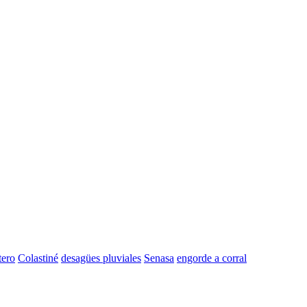
tero
Colastiné
desagües pluviales
Senasa
engorde a corral