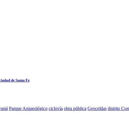
ciudad de Santa Fe
astá
Parque Arqueológico
ciclovía
obra pública
Geoceldas
distrito Cos