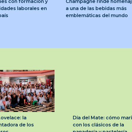
nes con formación y
Champagne rinde homena
idades laborales en
a una de las bebidas más
país
emblemáticas del mundo
ovelace: la
Día del Mate: cómo mar
tadora de los
con los clásicos de la
ros
panadería y pastelería