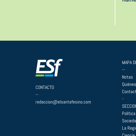
MAPA DE
--
Notas
Quiéne
CONTACTO
Contac
--
-
redaccion@elsantafesino.com
SECCIO
Política
Socied
La Regi
Ciencia