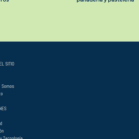
L SITIO
s Somos
to
NES
ad
ón
 y Tecnología