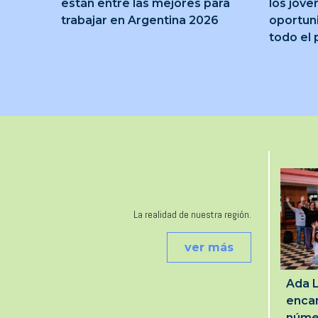
están entre las mejores para
los jóve
trabajar en Argentina 2026
oportun
todo el 
La realidad de nuestra región.
ver más
Ada L
encan
núme