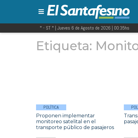
° - ST
° |
Jueves 6 de Agosto de 2026
|
00:35
hs
Etiqueta:
Monito
POLÍTICA
POL
Proponen implementar
Trans
monitoreo satelital en el
pasaj
transporte público de pasajeros