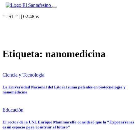
° - ST
° |
|
02:48
hs
Etiqueta:
nanomedicina
Ciencia y Tecnología
La Universidad Nacional del Litoral suma patentes en biotecnología y
nanomedicina
Educación
El rector de la UNL Enrique Mammarella consideró que la “Expocarreras
es un espacio para construir el futuro”