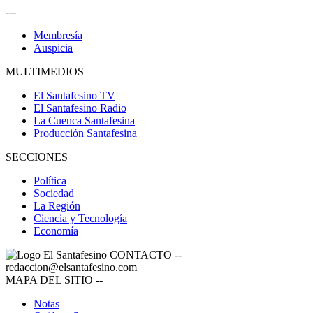
---
Membresía
Auspicia
MULTIMEDIOS
El Santafesino TV
El Santafesino Radio
La Cuenca Santafesina
Producción Santafesina
SECCIONES
Política
Sociedad
La Región
Ciencia y Tecnología
Economía
CONTACTO
--
redaccion@elsantafesino.com
MAPA DEL SITIO
--
Notas