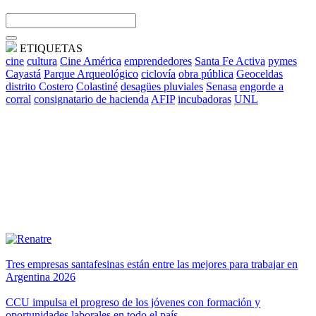
ETIQUETAS
cine
cultura
Cine América
emprendedores
Santa Fe Activa
pymes
Cayastá
Parque Arqueológico
ciclovía
obra pública
Geoceldas
distrito Costero
Colastiné
desagües pluviales
Senasa
engorde a
corral
consignatario de hacienda
AFIP
incubadoras
UNL
Tres empresas santafesinas están entre las mejores para trabajar en
Argentina 2026
CCU impulsa el progreso de los jóvenes con formación y
oportunidades laborales en todo el país