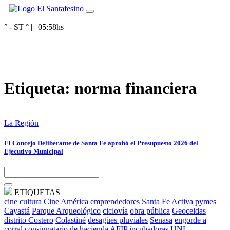
° - ST
° |
|
05:58
hs
Etiqueta:
norma financiera
La Región
El Concejo Deliberante de Santa Fe aprobó el Presupuesto 2026 del
Ejecutivo Municipal
ETIQUETAS
cine
cultura
Cine América
emprendedores
Santa Fe Activa
pymes
Cayastá
Parque Arqueológico
ciclovía
obra pública
Geoceldas
distrito Costero
Colastiné
desagües pluviales
Senasa
engorde a
corral
consignatario de hacienda
AFIP
incubadoras
UNL