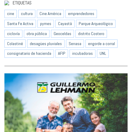
ETIQUETAS
cine
cultura
Cine América
emprendedores
Santa Fe Activa
pymes
Cayastá
Parque Arqueológico
ciclovía
obra pública
Geoceldas
distrito Costero
Colastiné
desagües pluviales
Senasa
engorde a corral
consignatario de hacienda
AFIP
incubadoras
UNL