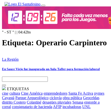
° - ST
° |
|
04:42
hs
Etiqueta:
Operario Carpintero
La Región
En Sauce Viejo fue inaugurada un Aula Taller para formación laboral
ETIQUETAS
cine
cultura
Cine América
emprendedores
Santa Fe Activa
pymes
Cayastá
Parque Arqueológico
ciclovía
obra pública
Geoceldas
distrito Costero
Colastiné
desagües pluviales
Senasa
engorde a
corral
consignatario de hacienda
AFIP
incubadoras
UNL