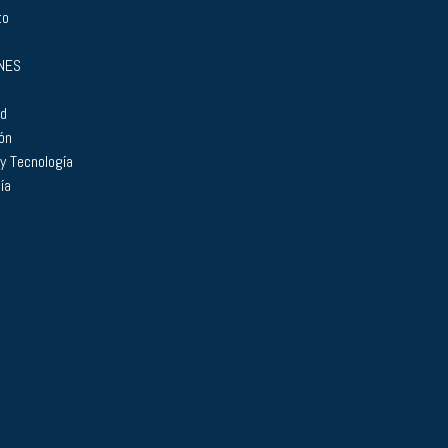
to
NES
ad
ón
 y Tecnología
ía