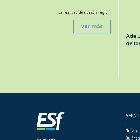
La realidad de nuestra región.
ver más
Ada L
de l
MAPA DE
--
Notas
Quiéne