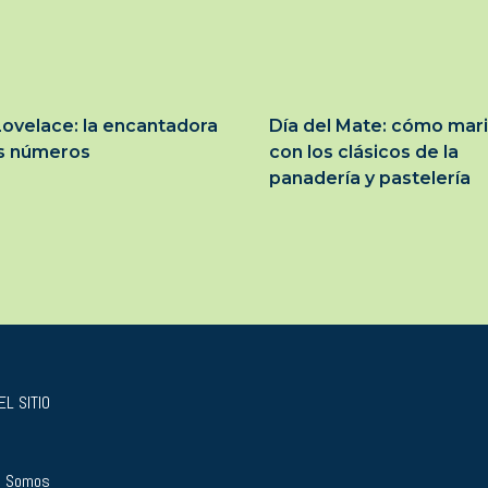
ovelace: la encantadora
Día del Mate: cómo mar
os números
con los clásicos de la
panadería y pastelería
L SITIO
s Somos