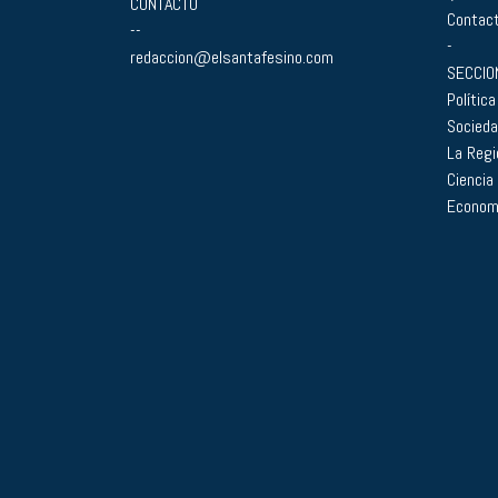
CONTACTO
Contac
--
-
redaccion@elsantafesino.com
SECCIO
Política
Socied
La Regi
Ciencia
Econom