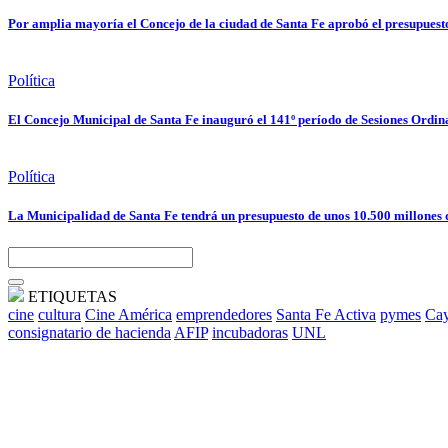
Por amplia mayoría el Concejo de la ciudad de Santa Fe aprobó el presupuest
Política
El Concejo Municipal de Santa Fe inauguró el 141º período de Sesiones Ordin
Política
La Municipalidad de Santa Fe tendrá un presupuesto de unos 10.500 millones 
ETIQUETAS
cine
cultura
Cine América
emprendedores
Santa Fe Activa
pymes
Cay
consignatario de hacienda
AFIP
incubadoras
UNL