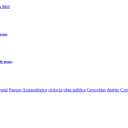
o 2021
arias
de pesos
astá
Parque Arqueológico
ciclovía
obra pública
Geoceldas
distrito Cos