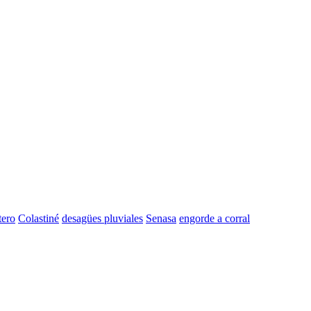
tero
Colastiné
desagües pluviales
Senasa
engorde a corral