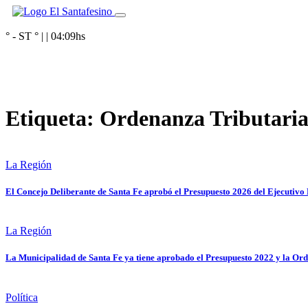
° - ST
° |
|
04:09
hs
Etiqueta:
Ordenanza Tributari
La Región
El Concejo Deliberante de Santa Fe aprobó el Presupuesto 2026 del Ejecutivo
La Región
La Municipalidad de Santa Fe ya tiene aprobado el Presupuesto 2022 y la Or
Política