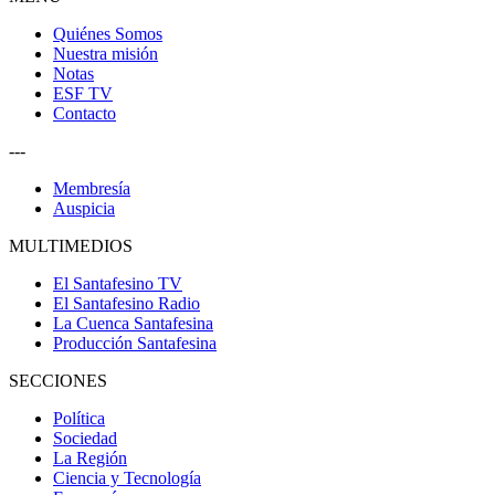
Quiénes Somos
Nuestra misión
Notas
ESF TV
Contacto
---
Membresía
Auspicia
MULTIMEDIOS
El Santafesino TV
El Santafesino Radio
La Cuenca Santafesina
Producción Santafesina
SECCIONES
Política
Sociedad
La Región
Ciencia y Tecnología