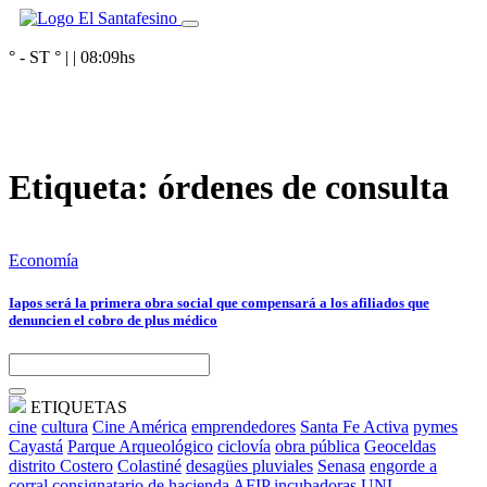
° - ST
° |
|
08:09
hs
Etiqueta:
órdenes de consulta
Economía
Iapos será la primera obra social que compensará a los afiliados que
denuncien el cobro de plus médico
ETIQUETAS
cine
cultura
Cine América
emprendedores
Santa Fe Activa
pymes
Cayastá
Parque Arqueológico
ciclovía
obra pública
Geoceldas
distrito Costero
Colastiné
desagües pluviales
Senasa
engorde a
corral
consignatario de hacienda
AFIP
incubadoras
UNL