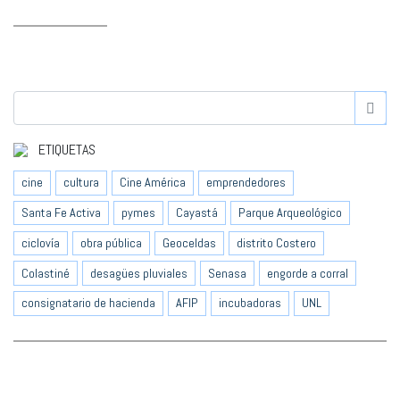
ETIQUETAS
cine
cultura
Cine América
emprendedores
Santa Fe Activa
pymes
Cayastá
Parque Arqueológico
ciclovía
obra pública
Geoceldas
distrito Costero
Colastiné
desagües pluviales
Senasa
engorde a corral
consignatario de hacienda
AFIP
incubadoras
UNL