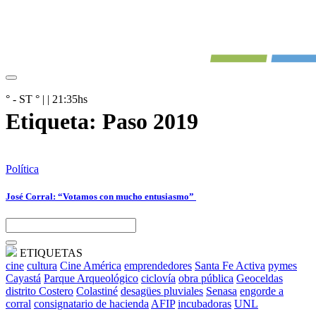
° - ST
° |
|
21:35
hs
Etiqueta:
Paso 2019
Política
José Corral: “Votamos con mucho entusiasmo”
ETIQUETAS
cine
cultura
Cine América
emprendedores
Santa Fe Activa
pymes
Cayastá
Parque Arqueológico
ciclovía
obra pública
Geoceldas
distrito Costero
Colastiné
desagües pluviales
Senasa
engorde a
corral
consignatario de hacienda
AFIP
incubadoras
UNL