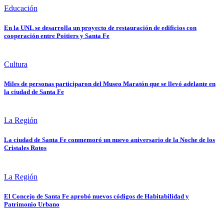
Educación
En la UNL se desarrolla un proyecto de restauración de edificios con
cooperación entre Poitiers y Santa Fe
Cultura
Miles de personas participaron del Museo Maratón que se llevó adelante en
la ciudad de Santa Fe
La Región
La ciudad de Santa Fe conmemoró un nuevo aniversario de la Noche de los
Cristales Rotos
La Región
El Concejo de Santa Fe aprobó nuevos códigos de Habitabilidad y
Patrimonio Urbano