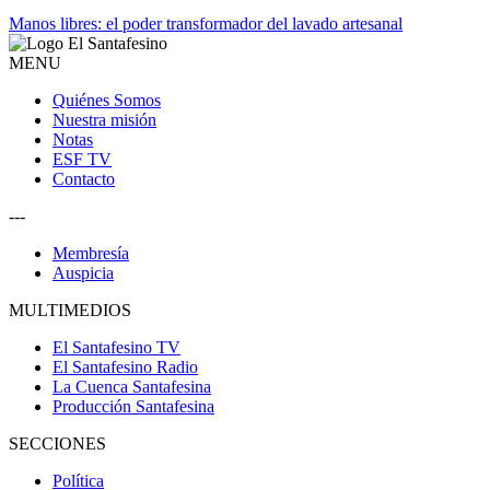
Manos libres: el poder transformador del lavado artesanal
MENU
Quiénes Somos
Nuestra misión
Notas
ESF TV
Contacto
---
Membresía
Auspicia
MULTIMEDIOS
El Santafesino TV
El Santafesino Radio
La Cuenca Santafesina
Producción Santafesina
SECCIONES
Política