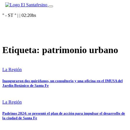
° - ST
° |
|
02:20
hs
Etiqueta:
patrimonio urbano
La Región
Inauguraron dos quirófanos, un consultorio y una oficina en el IMUSA del
Jardín Botánico de Santa Fe
La Región
Padrinos 2024: se presentó el plan de acción para impulsar el desarrollo de
la ciudad de Santa Fe