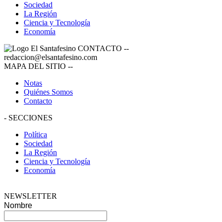
Sociedad
La Región
Ciencia y Tecnología
Economía
CONTACTO
--
redaccion@elsantafesino.com
MAPA DEL SITIO
--
Notas
Quiénes Somos
Contacto
-
SECCIONES
Política
Sociedad
La Región
Ciencia y Tecnología
Economía
NEWSLETTER
Nombre