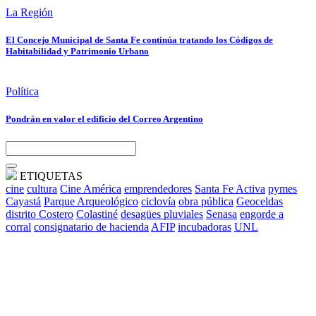
La Región
El Concejo Municipal de Santa Fe continúa tratando los Códigos de
Habitabilidad y Patrimonio Urbano
Política
Pondrán en valor el edificio del Correo Argentino
ETIQUETAS
cine
cultura
Cine América
emprendedores
Santa Fe Activa
pymes
Cayastá
Parque Arqueológico
ciclovía
obra pública
Geoceldas
distrito Costero
Colastiné
desagües pluviales
Senasa
engorde a
corral
consignatario de hacienda
AFIP
incubadoras
UNL