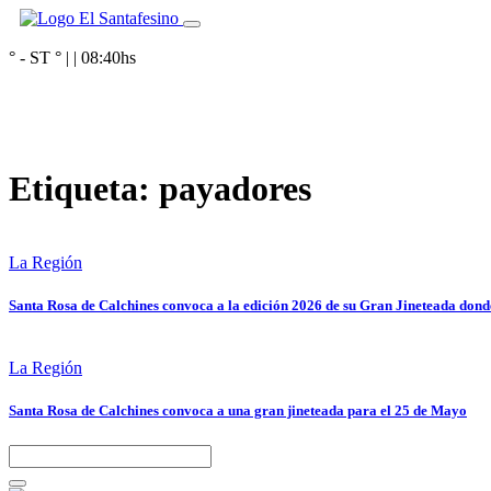
° - ST
° |
|
08:40
hs
Etiqueta:
payadores
La Región
Santa Rosa de Calchines convoca a la edición 2026 de su Gran Jineteada dond
La Región
Santa Rosa de Calchines convoca a una gran jineteada para el 25 de Mayo