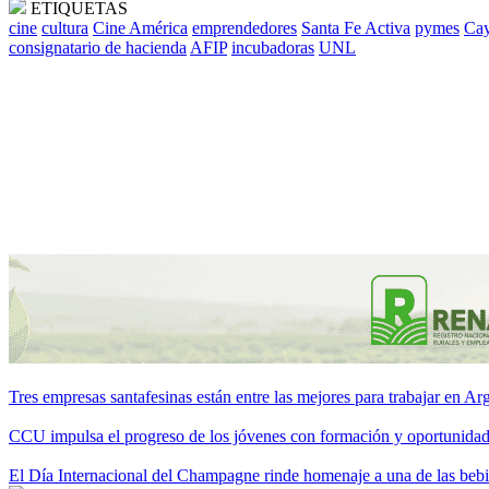
ETIQUETAS
cine
cultura
Cine América
emprendedores
Santa Fe Activa
pymes
Cay
consignatario de hacienda
AFIP
incubadoras
UNL
Tres empresas santafesinas están entre las mejores para trabajar en A
CCU impulsa el progreso de los jóvenes con formación y oportunidade
El Día Internacional del Champagne rinde homenaje a una de las be