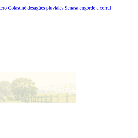
tero
Colastiné
desagües pluviales
Senasa
engorde a corral