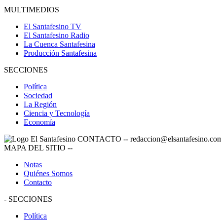
MULTIMEDIOS
El Santafesino TV
El Santafesino Radio
La Cuenca Santafesina
Producción Santafesina
SECCIONES
Política
Sociedad
La Región
Ciencia y Tecnología
Economía
CONTACTO
--
redaccion@elsantafesino.co
MAPA DEL SITIO
--
Notas
Quiénes Somos
Contacto
-
SECCIONES
Política