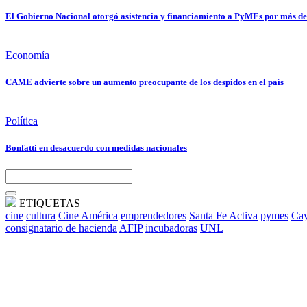
El Gobierno Nacional otorgó asistencia y financiamiento a PyMEs por más de
Economía
CAME advierte sobre un aumento preocupante de los despidos en el país
Política
Bonfatti en desacuerdo con medidas nacionales
ETIQUETAS
cine
cultura
Cine América
emprendedores
Santa Fe Activa
pymes
Cay
consignatario de hacienda
AFIP
incubadoras
UNL