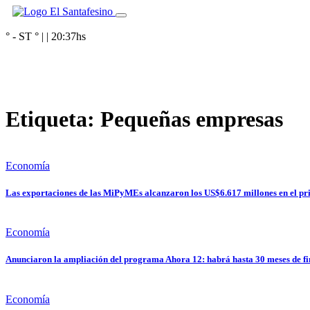
° - ST
° |
|
20:37
hs
Etiqueta:
Pequeñas empresas
Economía
Las exportaciones de las MiPyMEs alcanzaron los US$6.617 millones en el pr
Economía
Anunciaron la ampliación del programa Ahora 12: habrá hasta 30 meses de f
Economía