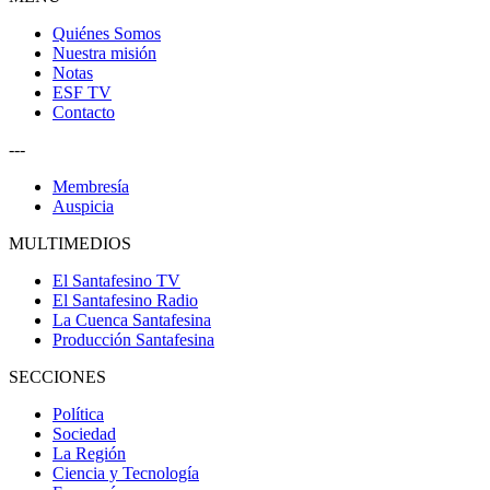
Quiénes Somos
Nuestra misión
Notas
ESF TV
Contacto
---
Membresía
Auspicia
MULTIMEDIOS
El Santafesino TV
El Santafesino Radio
La Cuenca Santafesina
Producción Santafesina
SECCIONES
Política
Sociedad
La Región
Ciencia y Tecnología