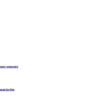
imer semestre
inanciación