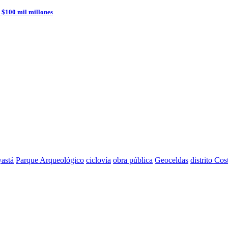
 $100 mil millones
astá
Parque Arqueológico
ciclovía
obra pública
Geoceldas
distrito Cos