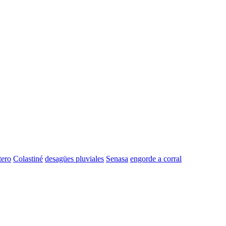
tero
Colastiné
desagües pluviales
Senasa
engorde a corral