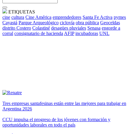
ETIQUETAS
cine
cultura
Cine América
emprendedores
Santa Fe Activa
pymes
Cayastá
Parque Arqueológico
ciclovía
obra pública
Geoceldas
distrito Costero
Colastiné
desagües pluviales
Senasa
engorde a
corral
consignatario de hacienda
AFIP
incubadoras
UNL
Tres empresas santafesinas están entre las mejores para trabajar en
Argentina 2026
CCU impulsa el progreso de los jóvenes con formación y
oportunidades laborales en todo el país