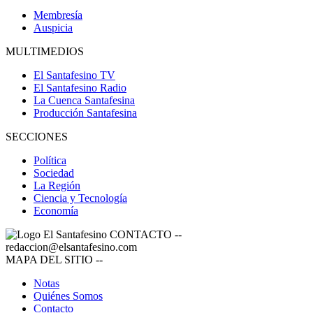
Membresía
Auspicia
MULTIMEDIOS
El Santafesino TV
El Santafesino Radio
La Cuenca Santafesina
Producción Santafesina
SECCIONES
Política
Sociedad
La Región
Ciencia y Tecnología
Economía
CONTACTO
--
redaccion@elsantafesino.com
MAPA DEL SITIO
--
Notas
Quiénes Somos
Contacto