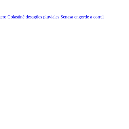
tero
Colastiné
desagües pluviales
Senasa
engorde a corral