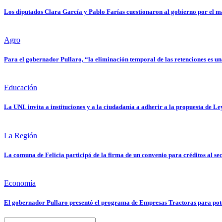
Los diputados Clara García y Pablo Farías cuestionaron al gobierno por el ma
Agro
Para el gobernador Pullaro, “la eliminación temporal de las retenciones es u
Educación
La UNL invita a instituciones y a la ciudadanía a adherir a la propuesta de L
La Región
La comuna de Felicia participó de la firma de un convenio para créditos al se
Economía
El gobernador Pullaro presentó el programa de Empresas Tractoras para pote