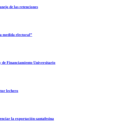
nejo de las retenciones
na medida electoral”
ey de Financiamiento Universitario
ctor lechero
nciar la exportación santafesina