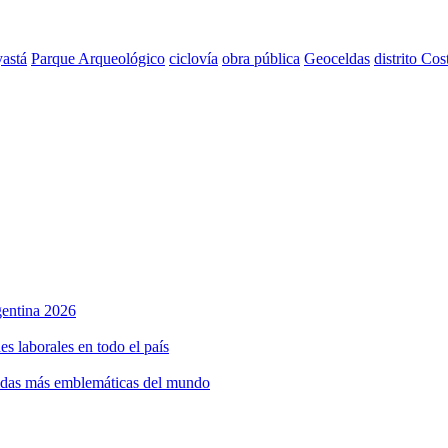
astá
Parque Arqueológico
ciclovía
obra pública
Geoceldas
distrito Cos
rgentina 2026
s laborales en todo el país
bidas más emblemáticas del mundo