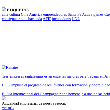
ETIQUETAS
cine
cultura
Cine América
emprendedores
Santa Fe Activa
pymes
Cay
consignatario de hacienda
AFIP
incubadoras
UNL
Tres empresas santafesinas están entre las mejores para trabajar en A
CCU impulsa el progreso de los jóvenes con formación y oportunidade
El Día Internacional del Champagne rinde homenaje a una de las be
Actualidad empresarial de nuestra región.
ver más