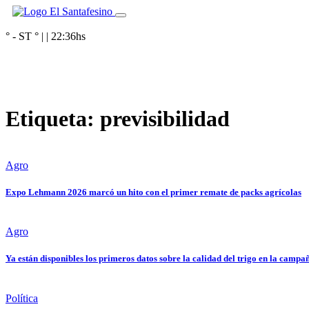
° - ST
° |
|
22:36
hs
Etiqueta:
previsibilidad
Agro
Expo Lehmann 2026 marcó un hito con el primer remate de packs agrícolas
Agro
Ya están disponibles los primeros datos sobre la calidad del trigo en la camp
Política