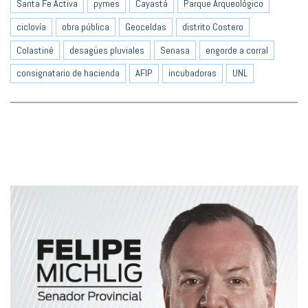
Santa Fe Activa
pymes
Cayastá
Parque Arqueológico
ciclovía
obra pública
Geoceldas
distrito Costero
Colastiné
desagües pluviales
Senasa
engorde a corral
consignatario de hacienda
AFIP
incubadoras
UNL