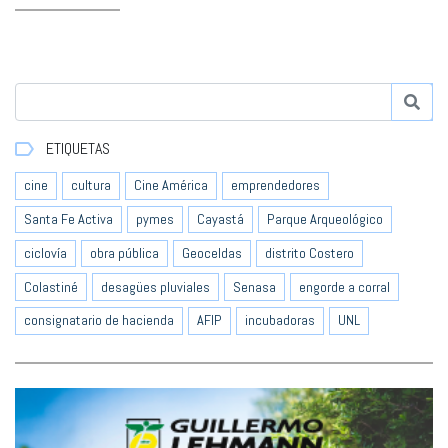
ETIQUETAS
cine
cultura
Cine América
emprendedores
Santa Fe Activa
pymes
Cayastá
Parque Arqueológico
ciclovía
obra pública
Geoceldas
distrito Costero
Colastiné
desagües pluviales
Senasa
engorde a corral
consignatario de hacienda
AFIP
incubadoras
UNL