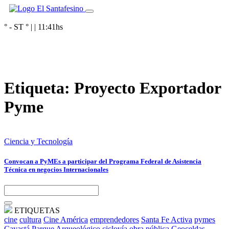
° - ST
° |
|
11:41
hs
Etiqueta:
Proyecto Exportador
Pyme
Ciencia y Tecnología
Convocan a PyMEs a participar del Programa Federal de Asistencia
Técnica en negocios Internacionales
ETIQUETAS
cine
cultura
Cine América
emprendedores
Santa Fe Activa
pymes
Cayastá
Parque Arqueológico
ciclovía
obra pública
Geoceldas