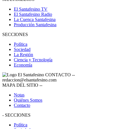
El Santafesino TV
El Santafesino Radio
La Cuenca Santafesina
Producción Santafesina
SECCIONES
Política
Sociedad
La Región
Ciencia y Tecnología
Economía
CONTACTO
--
redaccion@elsantafesino.com
MAPA DEL SITIO
--
Notas
Quiénes Somos
Contacto
-
SECCIONES
Política