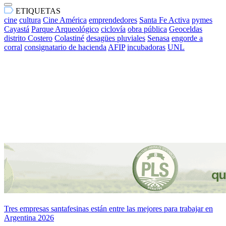
ETIQUETAS
cine
cultura
Cine América
emprendedores
Santa Fe Activa
pymes
Cayastá
Parque Arqueológico
ciclovía
obra pública
Geoceldas
distrito Costero
Colastiné
desagües pluviales
Senasa
engorde a
corral
consignatario de hacienda
AFIP
incubadoras
UNL
Tres empresas santafesinas están entre las mejores para trabajar en
Argentina 2026