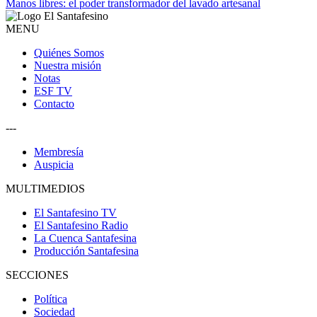
Manos libres: el poder transformador del lavado artesanal
MENU
Quiénes Somos
Nuestra misión
Notas
ESF TV
Contacto
---
Membresía
Auspicia
MULTIMEDIOS
El Santafesino TV
El Santafesino Radio
La Cuenca Santafesina
Producción Santafesina
SECCIONES
Política
Sociedad