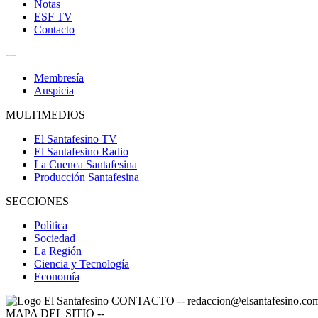
Notas
ESF TV
Contacto
---
Membresía
Auspicia
MULTIMEDIOS
El Santafesino TV
El Santafesino Radio
La Cuenca Santafesina
Producción Santafesina
SECCIONES
Política
Sociedad
La Región
Ciencia y Tecnología
Economía
CONTACTO
--
redaccion@elsantafesino.co
MAPA DEL SITIO
--