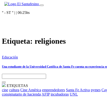
° - ST
° |
|
06:25
hs
Etiqueta:
religiones
Educación
Una estudiante de la Universidad Católica de Santa Fe cuenta su experiencia 
ETIQUETAS
cine
cultura
Cine América
emprendedores
Santa Fe Activa
pymes
Cay
consignatario de hacienda
AFIP
incubadoras
UNL