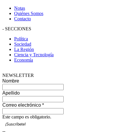
Notas
Quiénes Somos
Contacto
-
SECCIONES
Política
Sociedad
La Región
Ciencia y Tecnología
Economía
NEWSLETTER
Nombre
Apellido
Correo electrónico
*
Este campo es obligatorio.
--