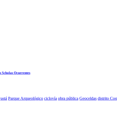
en Scholas Ocurrentes
astá
Parque Arqueológico
ciclovía
obra pública
Geoceldas
distrito Cos