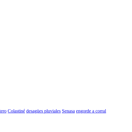
tero
Colastiné
desagües pluviales
Senasa
engorde a corral