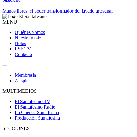
Manos libres: el poder transformador del lavado artesanal
MENU
Quiénes Somos
Nuestra misión
Notas
ESF TV
Contacto
---
Membresía
Auspicia
MULTIMEDIOS
El Santafesino TV
El Santafesino Radio
La Cuenca Santafesina
Producción Santafesina
SECCIONES