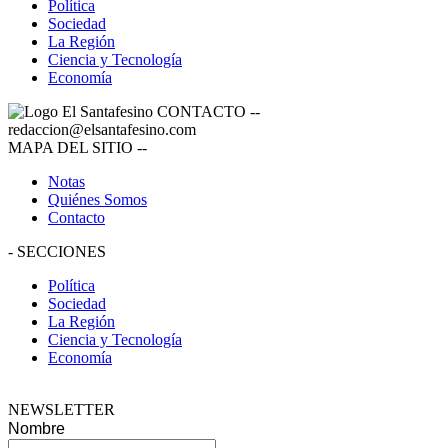
Política
Sociedad
La Región
Ciencia y Tecnología
Economía
CONTACTO
--
redaccion@elsantafesino.com
MAPA DEL SITIO
--
Notas
Quiénes Somos
Contacto
-
SECCIONES
Política
Sociedad
La Región
Ciencia y Tecnología
Economía
NEWSLETTER
Nombre