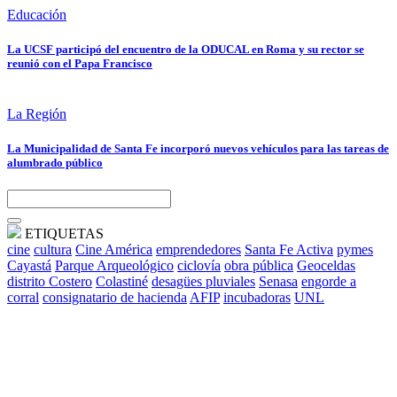
Educación
La UCSF participó del encuentro de la ODUCAL en Roma y su rector se
reunió con el Papa Francisco
La Región
La Municipalidad de Santa Fe incorporó nuevos vehículos para las tareas de
alumbrado público
ETIQUETAS
cine
cultura
Cine América
emprendedores
Santa Fe Activa
pymes
Cayastá
Parque Arqueológico
ciclovía
obra pública
Geoceldas
distrito Costero
Colastiné
desagües pluviales
Senasa
engorde a
corral
consignatario de hacienda
AFIP
incubadoras
UNL