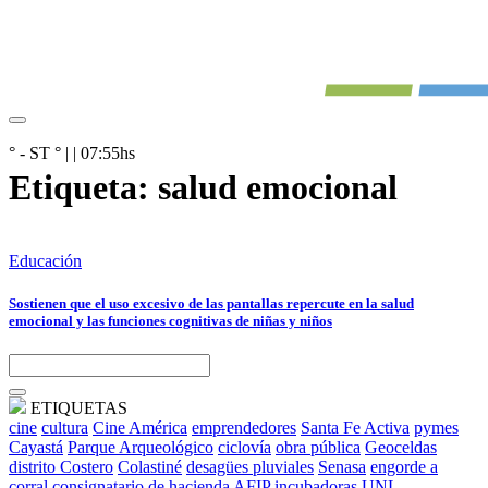
° - ST
° |
|
07:55
hs
Etiqueta:
salud emocional
Educación
Sostienen que el uso excesivo de las pantallas repercute en la salud
emocional y las funciones cognitivas de niñas y niños
ETIQUETAS
cine
cultura
Cine América
emprendedores
Santa Fe Activa
pymes
Cayastá
Parque Arqueológico
ciclovía
obra pública
Geoceldas
distrito Costero
Colastiné
desagües pluviales
Senasa
engorde a
corral
consignatario de hacienda
AFIP
incubadoras
UNL