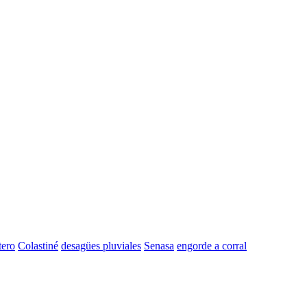
tero
Colastiné
desagües pluviales
Senasa
engorde a corral