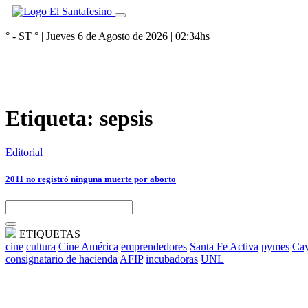
° - ST
° |
Jueves 6 de Agosto de 2026
|
02:34
hs
Etiqueta:
sepsis
Editorial
2011 no registró ninguna muerte por aborto
ETIQUETAS
cine
cultura
Cine América
emprendedores
Santa Fe Activa
pymes
Cay
consignatario de hacienda
AFIP
incubadoras
UNL