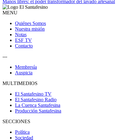
Manos libres: el poder transformador del lavado artesanal
MENU
Quiénes Somos
Nuestra misión
Notas
ESF TV
Contacto
---
Membresía
Auspicia
MULTIMEDIOS
El Santafesino TV
El Santafesino Radio
La Cuenca Santafesina
Producción Santafesina
SECCIONES
Política
Sociedad