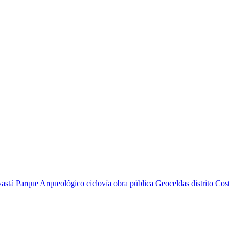
astá
Parque Arqueológico
ciclovía
obra pública
Geoceldas
distrito Cos