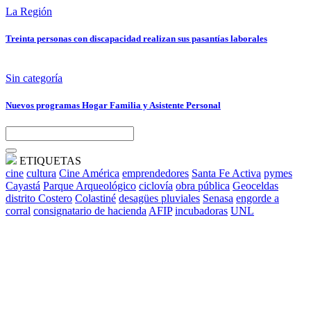
La Región
Treinta personas con discapacidad realizan sus pasantías laborales
Sin categoría
Nuevos programas Hogar Familia y Asistente Personal
ETIQUETAS
cine
cultura
Cine América
emprendedores
Santa Fe Activa
pymes
Cayastá
Parque Arqueológico
ciclovía
obra pública
Geoceldas
distrito Costero
Colastiné
desagües pluviales
Senasa
engorde a
corral
consignatario de hacienda
AFIP
incubadoras
UNL