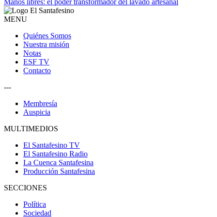
Manos libres: el poder transformador del lavado artesanal
MENU
Quiénes Somos
Nuestra misión
Notas
ESF TV
Contacto
---
Membresía
Auspicia
MULTIMEDIOS
El Santafesino TV
El Santafesino Radio
La Cuenca Santafesina
Producción Santafesina
SECCIONES
Política
Sociedad