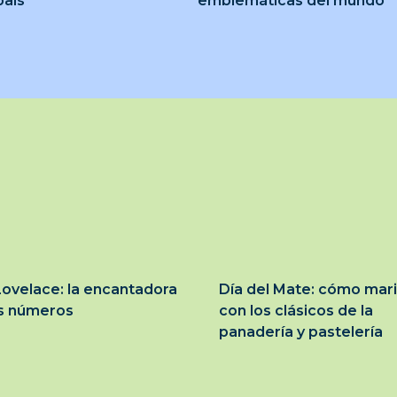
país
emblemáticas del mundo
ovelace: la encantadora
Día del Mate: cómo mar
os números
con los clásicos de la
panadería y pastelería