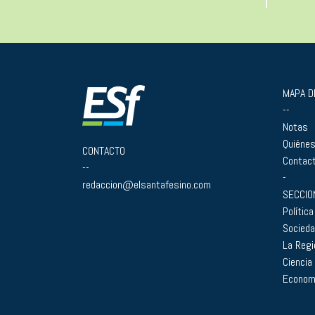
MAPA DE
--
Notas
Quiéne
CONTACTO
Contac
--
-
redaccion@elsantafesino.com
SECCIO
Política
Socied
La Regi
Ciencia
Econom