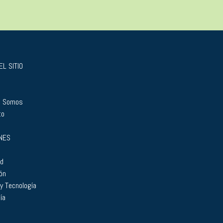
L SITIO
s Somos
to
NES
ad
ón
 y Tecnología
ía