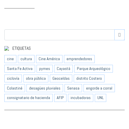
ETIQUETAS
cine
cultura
Cine América
emprendedores
Santa Fe Activa
pymes
Cayastá
Parque Arqueológico
ciclovía
obra pública
Geoceldas
distrito Costero
Colastiné
desagües pluviales
Senasa
engorde a corral
consignatario de hacienda
AFIP
incubadoras
UNL