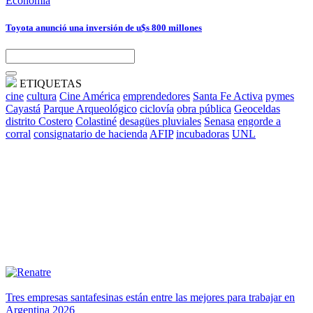
Economía
Toyota anunció una inversión de u$s 800 millones
ETIQUETAS
cine
cultura
Cine América
emprendedores
Santa Fe Activa
pymes
Cayastá
Parque Arqueológico
ciclovía
obra pública
Geoceldas
distrito Costero
Colastiné
desagües pluviales
Senasa
engorde a
corral
consignatario de hacienda
AFIP
incubadoras
UNL
Tres empresas santafesinas están entre las mejores para trabajar en
Argentina 2026