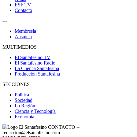
ESF TV
Contacto
---
Membresía
Auspicia
MULTIMEDIOS
El Santafesino TV
El Santafesino Radio
La Cuenca Santafesina
Producción Santafesina
SECCIONES
Política
Sociedad
La Región
Ciencia y Tecnología
Economía
CONTACTO
--
redaccion@elsantafesino.com