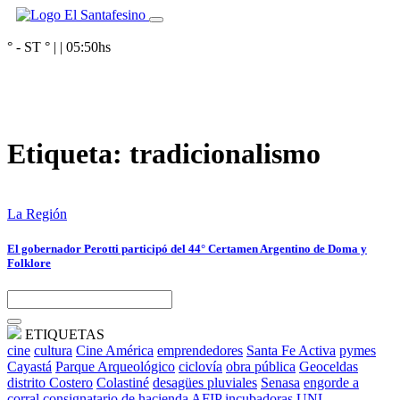
° - ST
° |
|
05:50
hs
Etiqueta:
tradicionalismo
La Región
El gobernador Perotti participó del 44° Certamen Argentino de Doma y
Folklore
ETIQUETAS
cine
cultura
Cine América
emprendedores
Santa Fe Activa
pymes
Cayastá
Parque Arqueológico
ciclovía
obra pública
Geoceldas
distrito Costero
Colastiné
desagües pluviales
Senasa
engorde a
corral
consignatario de hacienda
AFIP
incubadoras
UNL