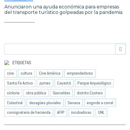
Anunciaron una ayuda económica para empresas
del transporte turístico golpeadas por la pandemia
ETIQUETAS
cine
cultura
Cine América
emprendedores
Santa Fe Activa
pymes
Cayastá
Parque Arqueológico
ciclovía
obra pública
Geoceldas
distrito Costero
Colastiné
desagües pluviales
Senasa
engorde a corral
consignatario de hacienda
AFIP
incubadoras
UNL