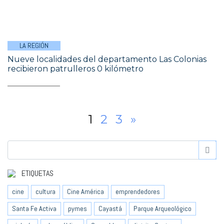
LA REGIÓN
Nueve localidades del departamento Las Colonias
recibieron patrulleros 0 kilómetro
1
2
3
»
ETIQUETAS
cine
cultura
Cine América
emprendedores
Santa Fe Activa
pymes
Cayastá
Parque Arqueológico