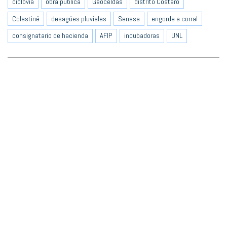
ciclovía
obra pública
Geoceldas
distrito Costero
Colastiné
desagües pluviales
Senasa
engorde a corral
consignatario de hacienda
AFIP
incubadoras
UNL