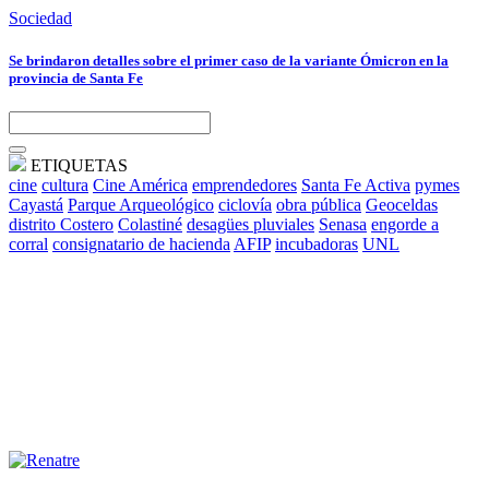
Sociedad
Se brindaron detalles sobre el primer caso de la variante Ómicron en la
provincia de Santa Fe
ETIQUETAS
cine
cultura
Cine América
emprendedores
Santa Fe Activa
pymes
Cayastá
Parque Arqueológico
ciclovía
obra pública
Geoceldas
distrito Costero
Colastiné
desagües pluviales
Senasa
engorde a
corral
consignatario de hacienda
AFIP
incubadoras
UNL