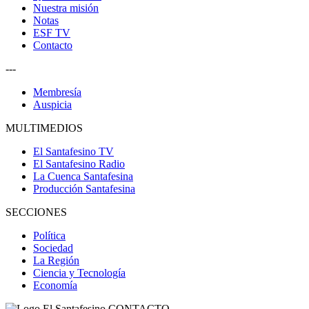
Nuestra misión
Notas
ESF TV
Contacto
---
Membresía
Auspicia
MULTIMEDIOS
El Santafesino TV
El Santafesino Radio
La Cuenca Santafesina
Producción Santafesina
SECCIONES
Política
Sociedad
La Región
Ciencia y Tecnología
Economía
CONTACTO
--