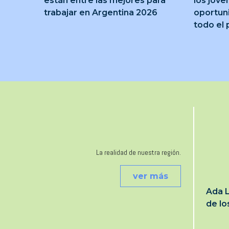
están entre las mejores para
los jóve
trabajar en Argentina 2026
oportun
todo el 
La realidad de nuestra región.
ver más
Ada L
de l