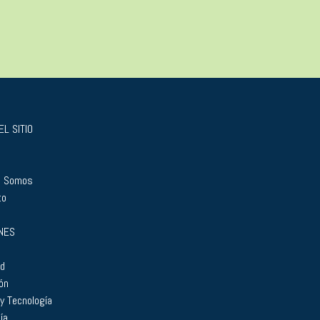
L SITIO
s Somos
to
NES
ad
ón
 y Tecnología
ía