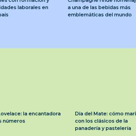
nes con formación y
Champagne rinde homena
idades laborales en
a una de las bebidas más
país
emblemáticas del mundo
ovelace: la encantadora
Día del Mate: cómo mar
os números
con los clásicos de la
panadería y pastelería