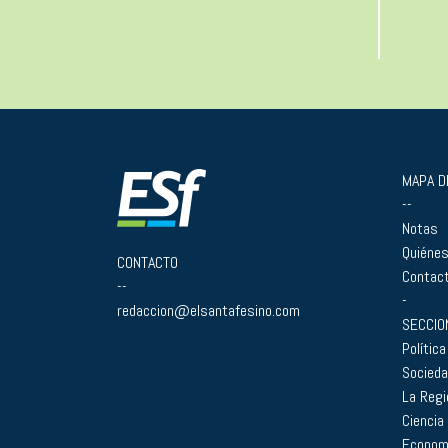
MAPA DE
--
Notas
Quiéne
CONTACTO
Contac
--
-
redaccion@elsantafesino.com
SECCIO
Política
Socied
La Regi
Ciencia
Econom