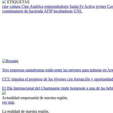
ETIQUETAS
cine
cultura
Cine América
emprendedores
Santa Fe Activa
pymes
Cay
consignatario de hacienda
AFIP
incubadoras
UNL
Tres empresas santafesinas están entre las mejores para trabajar en A
CCU impulsa el progreso de los jóvenes con formación y oportunidade
El Día Internacional del Champagne rinde homenaje a una de las be
Actualidad empresarial de nuestra región.
ver más
La realidad de nuestra región.