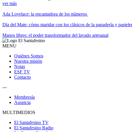
ver más
Ada Lovelace: la encantadora de los números
Día del Mate: cómo maridar con los clásicos de la panadería y pastele
Manos libres: el poder transformador del lavado artesanal
MENU
Quiénes Somos
Nuestra misión
Notas
ESF TV
Contacto
---
Membresía
Auspicia
MULTIMEDIOS
El Santafesino TV
El Santafesino Radio