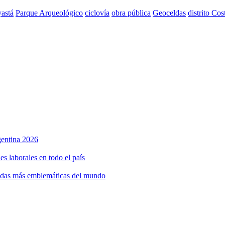
astá
Parque Arqueológico
ciclovía
obra pública
Geoceldas
distrito Cos
rgentina 2026
s laborales en todo el país
bidas más emblemáticas del mundo