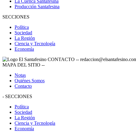
La Cuenca Santafesina
Producción Santafesina
SECCIONES
Política
Sociedad
La Región
Ciencia y Tecnología
Economía
CONTACTO
--
redaccion@elsantafesino.co
MAPA DEL SITIO
--
Notas
Quiénes Somos
Contacto
-
SECCIONES
Política
Sociedad
La Región
Ciencia y Tecnología
Economía