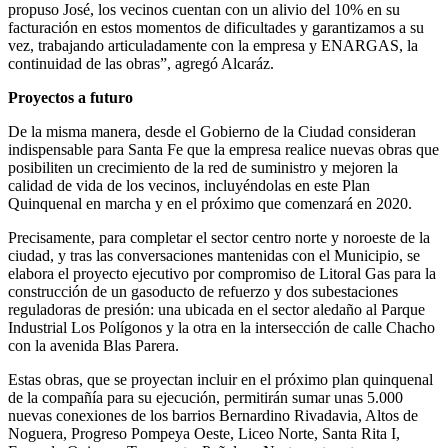
propuso José, los vecinos cuentan con un alivio del 10% en su
facturación en estos momentos de dificultades y garantizamos a su
vez, trabajando articuladamente con la empresa y ENARGAS, la
continuidad de las obras”, agregó Alcaráz.
Proyectos a futuro
De la misma manera, desde el Gobierno de la Ciudad consideran
indispensable para Santa Fe que la empresa realice nuevas obras que
posibiliten un crecimiento de la red de suministro y mejoren la
calidad de vida de los vecinos, incluyéndolas en este Plan
Quinquenal en marcha y en el próximo que comenzará en 2020.
Precisamente, para completar el sector centro norte y noroeste de la
ciudad, y tras las conversaciones mantenidas con el Municipio, se
elabora el proyecto ejecutivo por compromiso de Litoral Gas para la
construcción de un gasoducto de refuerzo y dos subestaciones
reguladoras de presión: una ubicada en el sector aledaño al Parque
Industrial Los Polígonos y la otra en la intersección de calle Chacho
con la avenida Blas Parera.
Estas obras, que se proyectan incluir en el próximo plan quinquenal
de la compañía para su ejecución, permitirán sumar unas 5.000
nuevas conexiones de los barrios Bernardino Rivadavia, Altos de
Noguera, Progreso Pompeya Oeste, Liceo Norte, Santa Rita I,