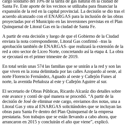
cargo solidario del 10% de la tarifa de gas natural en la ciudad de
Santa Fe. Este aporte de los vecinos se utilizaba para financiar la
expansión de la red en la capital provincial. La decisión se dio tras el
acuerdo alcanzado con el ENARGAS para la inclusión de las obras
proyectadas por el Municipio en las inversiones previstas en el Plan
Quinquenal de Litoral Gas en la ciudad de Santa Fe.
A partir de esta decisión y luego de que el Gobierno de la Ciudad
enviara la nota correspondiente, Litoral Gas confirmó –tras la
aprobación también de ENARGAS- que realizará la extensión de la
red a otro sector de Liceo Norte, concretando así la etapa 4. La obra
se ejecutará en el primer trimestre de 2019.
En total serán unas 574 las familias que se unirán a la red y son las
que viven en la zona delimitada por las calles Azopardo al oeste, al
norte Florencio Fernández, Aguado al oeste y Callejón Funes al
norte, la avenida Peñaloza al este y Callejón Aguirre al sur.
El secretario de Obras Públicas, Ricardo Alcaráz dio detalles sobre
este avance y contó de qué manera se procedió. “A partir de la
decisión de José de eliminar este cargo, enviamos dos notas, una a
Litoral Gas y otra al ENARGAS solicitándoles que se incluyan las
obras para Santa Fe dentro del Plan Quinquenal de la empresa
prestataria. Son trabajos que se están llevando a cabo ahora, que
arrancaron en 2015 y concluirán el año que viene”, explicó.