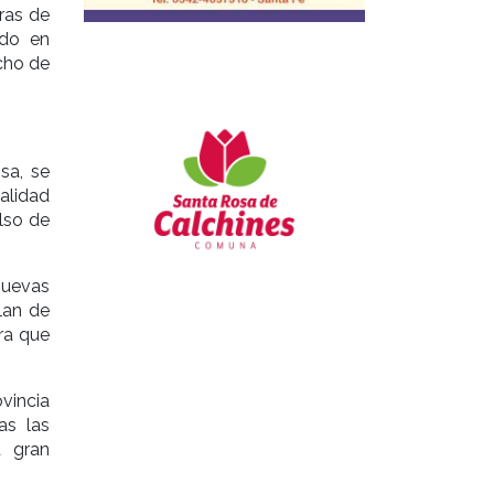
ras de
ndo en
ncho de
isa, se
alidad
olso de
nuevas
plan de
ara que
ovincia
as las
a gran