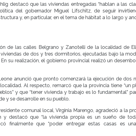
hlig destacó que las viviendas entregadas “hablan a las cla
lítica del gobernador Miguel Lifschitz, de seguir invirtie
tructura y, en particular, en el tema de hábitat a lo largo y a
ión de las calles Belgrano y Zanotelli de la localidad de El
 viviendas de dos y tres dormitorios, ejecutadas bajo la mod
 En su realización, el gobierno provincial realizó un desemb
 Leone anunció que pronto comenzará la ejecución de dos 
 localidad. Al respecto, remarcó que la provincia tiene “un 
ueblos” y que “tener vivienda y trabajo es lo fundamental” p
de y se desarrolle en su pueblo.
presidente comunal local, Virginia Marengo, agradeció a la pr
ón y destacó que “la vivienda propia es un sueño de tod
ndicó finalmente que “poder entregar estas casas es un