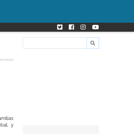
bernación
a
milias
bal, y