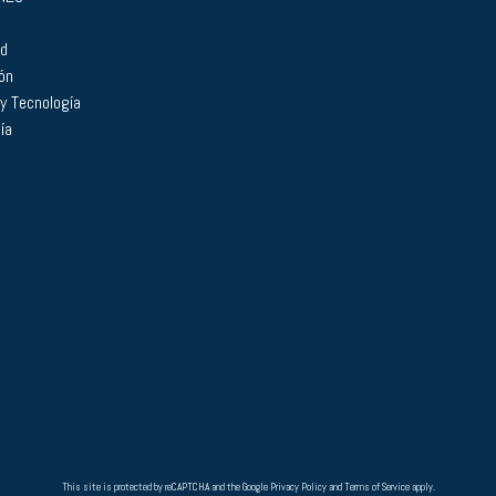
ad
ón
 y Tecnología
ía
This site is protected by reCAPTCHA and the Google
Privacy Policy
and
Terms of Service
apply.