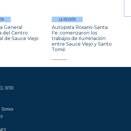
ÓN
LA REGIÓN
a General
Autopista Rosario-Santa
a del Centro
Fe: comenzaron los
l de Sauce Viejo
trabajos de iluminación
entre Sauce Viejo y Santo
Tomé
L SITIO
s Somos
to
NES