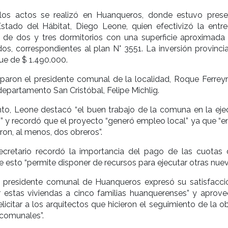
los actos se realizó en Huanqueros, donde estuvo prese
Estado del Hábitat, Diego Leone, quien efectivizó la entr
s de dos y tres dormitorios con una superficie aproximada
s, correspondientes al plan N° 3551. La inversión provincia
ue de $ 1.490.000.
paron el presidente comunal de la localidad, Roque Ferreyra
departamento San Cristóbal, Felipe Michlig.
nto, Leone destacó “el buen trabajo de la comuna en la eje
s” y recordó que el proyecto “generó empleo local” ya que “e
ron, al menos, dos obreros”.
ecretario recordó la importancia del pago de las cuotas 
e esto “permite disponer de recursos para ejecutar otras nuev
el presidente comunal de Huanqueros expresó su satisfacci
r estas viviendas a cinco familias huanquerenses” y aprove
licitar a los arquitectos que hicieron el seguimiento de la o
comunales”.