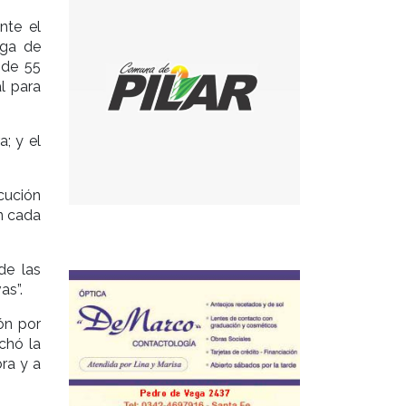
nte el
ega de
 de 55
l para
; y el
cución
n cada
de las
as”.
ón por
chó la
bra y a