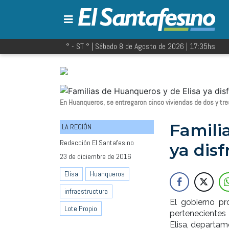
° - ST
° |
Sábado 8 de Agosto de 2026
|
17:35
hs
En Huanqueros, se entregaron cinco viviendas de dos y tre
Famili
LA REGIÓN
Redacción El Santafesino
ya disf
23 de diciembre de 2016
Elisa
Huanqueros
infraestructura
El gobierno pr
Lote Propio
perteneciente
Elisa, departam