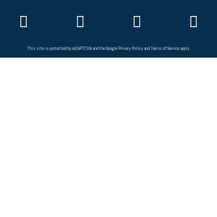
This site is protected by reCAPTCHA and the Google
Privacy Policy
and
Terms of Service
apply.