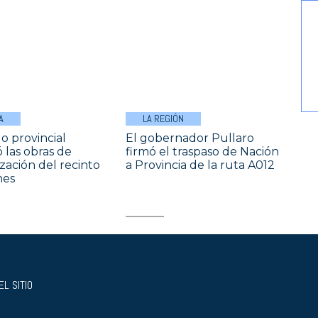
A
LA REGIÓN
o provincial
El gobernador Pullaro
 las obras de
firmó el traspaso de Nación
ación del recinto
a Provincia de la ruta A012
nes
L SITIO