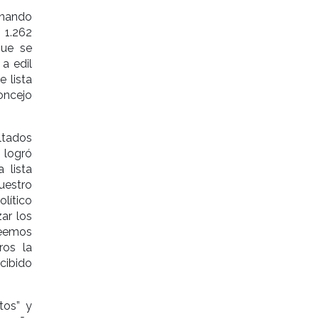
rnando
 1.262
que se
 a edil
 lista
oncejo
ltados
 logró
 lista
uestro
olítico
zar los
reemos
ros la
cibido
tos” y