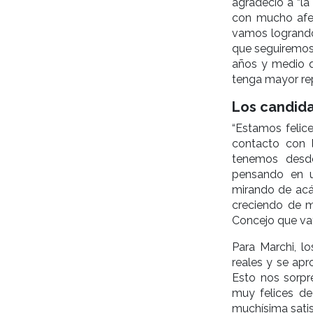
agradeció a “la
con mucho afec
vamos logrando
que seguiremos 
años y medio q
tenga mayor rep
Los candid
“Estamos felic
contacto con 
tenemos desde
pensando en u
mirando de acá
creciendo de m
Concejo que va
Para Marchi, l
reales y se ap
Esto nos sorpr
muy felices de
muchísima satis