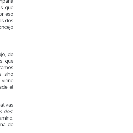
ampaña
os que
or eso
os dos
oncejo
jo, de
as que
stamos
s sino
 viene
sde el
ativas
s dos’
.
amino,
ena de