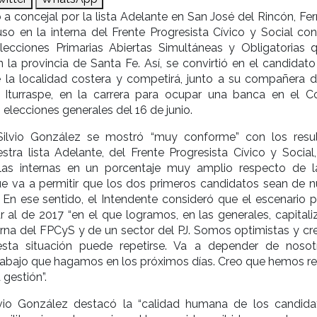
 a concejal por la lista Adelante en San José del Rincón, Fe
so en la interna del Frente Progresista Cívico y Social con
lecciones Primarias Abiertas Simultáneas y Obligatorias 
n la provincia de Santa Fe. Así, se convirtió en el candidato
la localidad costera y competirá, junto a su compañera de
Iturraspe, en la carrera para ocupar una banca en el C
 elecciones generales del 16 de junio.
 Silvio González se mostró “muy conforme” con los resu
stra lista Adelante, del Frente Progresista Cívico y Social,
as internas en un porcentaje muy amplio respecto de la
ue va a permitir que los dos primeros candidatos sean de n
”. En ese sentido, el Intendente consideró que el escenario p
ar al de 2017 “en el que logramos, en las generales, capitali
erna del FPCyS y de un sector del PJ. Somos optimistas y c
esta situación puede repetirse. Va a depender de nosot
 trabajo que hagamos en los próximos días. Creo que hemos re
 gestión”.
lvio González destacó la “calidad humana de los candida