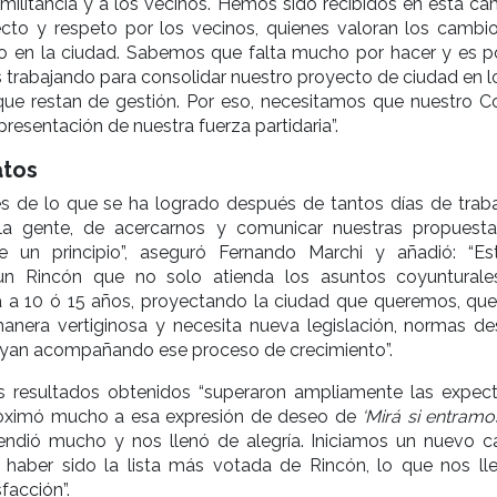
 militancia y a los vecinos. Hemos sido recibidos en esta c
to y respeto por los vecinos, quienes valoran los cambi
 en la ciudad. Sabemos que falta mucho por hacer y es p
trabajando para consolidar nuestro proyecto de ciudad en l
ue restan de gestión. Por eso, necesitamos que nuestro C
resentación de nuestra fuerza partidaria”.
atos
es de lo que se ha logrado después de tantos días de traba
la gente, de acercarnos y comunicar nuestras propuest
 un principio”, aseguró Fernando Marchi y añadió: “E
n Rincón que no solo atienda los asuntos coyunturale
 a 10 ó 15 años, proyectando la ciudad que queremos, que
anera vertiginosa y necesita nueva legislación, normas de
yan acompañando ese proceso de crecimiento”.
os resultados obtenidos “superaron ampliamente las expect
roximó mucho a esa expresión de deseo de
‘Mirá si entramo
endió mucho y nos llenó de alegría. Iniciamos un nuevo c
 haber sido la lista más votada de Rincón, lo que nos ll
facción”.