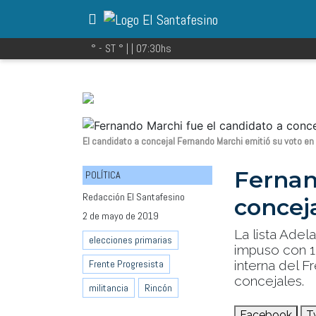
° - ST
° |
|
07:30
hs
El candidato a concejal Fernando Marchi emitió su voto en
Fernan
POLÍTICA
Redacción El Santafesino
concej
2 de mayo de 2019
La lista Adel
elecciones primarias
impuso con 1.
interna del F
Frente Progresista
concejales.
militancia
Rincón
Facebook
T