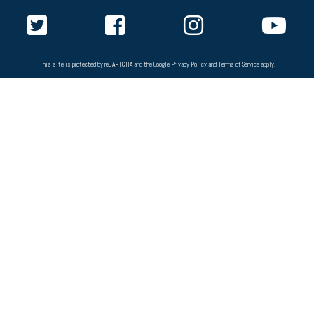
This site is protected by reCAPTCHA and the Google
Privacy Policy
and
Terms of Service
apply.