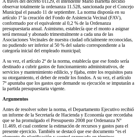
A través del decreto 01129, el intendente Mario Barletta decidió
observar totalmente la ordenanza 11.528, sancionada por el Concejo
Municipal el pasado 11 de septiembre. La norma disponía en su
artículo 1º la creación del Fondo de Asistencia Vecinal (FAV),
conformado por el equivalente al 0,2 % de la Ordenanza
presupuestaria anual. Asimismo, establecía que el monto a asignar
será mensual y abonado trimestralmente a cada una de las
Asociaciones Vecinales de nuestra ciudad oficialmente reconocidas,
no pudiendo ser inferior al 50 % del salario correspondiente a la
categoría inicial del empleado municipal;
A su vez, el artículo 2º de la norma, establecía que ese fondo sería
destinado a cubrir gastos de funcionamiento administrativos, de
servicios y mantenimiento edilicio, y fijaba, entre los requisitos para
su otorgamiento, el deber de rendir los fondos. A su vez, el artículo
7º apuntaba que los gastos que demande su ejecución se imputarán a
la partida presupuestaria vigente.
Argumentos
Antes de resolver sobre la norma, el Departamento Ejecutivo recibió
un informe de la Secretaría de Hacienda y Economía que recordaba
que se ha promulgado el Presupuesto 2008 por Ordenanza Nº
11.469, el cual contiene la estimación de recursos y gastos para el
presente ejercicio. También se destacó que ese documento “es el
elemento de planificación y control expresado en términos