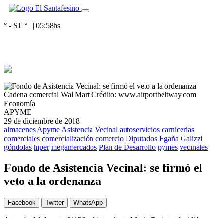
° - ST
° |
|
05:58
hs
Cadena comercial Wal Mart
Crédito: www.airportbeltway.com
Economía
APYME
29 de diciembre de 2018
almacenes
Apyme
Asistencia Vecinal
autoservicios
carnicerías
comerciales
comercialización
comercio
Diputados
Egaña
Galizzi
góndolas
hiper
megamercados
Plan de Desarrollo
pymes
vecinales
Fondo de Asistencia Vecinal: se firmó el
veto a la ordenanza
Facebook
Twitter
WhatsApp