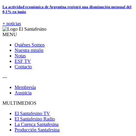
La actividad económica de Argentina registró una disminución mensual del
0,1% en junio
+ noticias
MENU
Quiénes Somos
Nuestra misión
Notas
ESF TV
Contacto
---
Membresía
Auspicia
MULTIMEDIOS
El Santafesino TV
El Santafesino Radio
La Cuenca Santafesina
Producción Santafesina