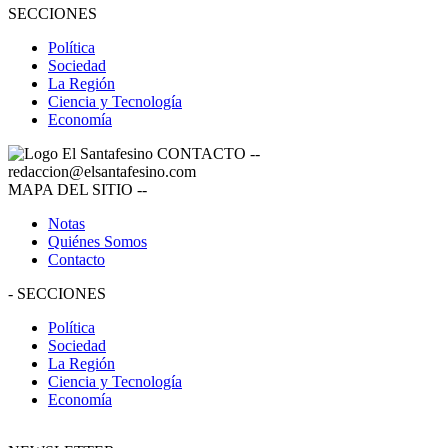
SECCIONES
Política
Sociedad
La Región
Ciencia y Tecnología
Economía
CONTACTO
--
redaccion@elsantafesino.com
MAPA DEL SITIO
--
Notas
Quiénes Somos
Contacto
-
SECCIONES
Política
Sociedad
La Región
Ciencia y Tecnología
Economía