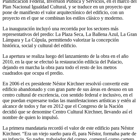
Planificación Federal, Inversión Pública y Servicios, en el marco del
Plan Nacional Igualdad Cultural, y se traduce en un proyecto que
pone de manifiesto el valor arquitectónico del edificio, con un
proyecto en el que se combinan los estilos clásico y moderno.
La inauguración incluyó una recorrida por los sectores más
representativos del predio: La Plaza Seca, La Ballena Azul, La Gran
Lámpara y La Cúpula, permitiendo valorizar la concepción
histórica, social y cultural del edificio.
La apertura se realiza luego del lanzamiento de la obra en el año
2010, en la que se efectuó la restauración edilicia del Palacio,
dejando en marcha la obra para todo el resto de los metros
cuadrados que ocupa el predio.
En 2006 el ex presidente Néstor Kirchner resolvió convertir este
edificio abandonado y con gran parte de sus áreas en desuso en un
centro cultural de excelencia, con sentido federal e inclusivo, en el
que puedan expresarse todas las manifestaciones artísticas y estén al
alcance de todos y fue en 2012 que el Congreso de la Nación
decidió que se denomine Centro Cultural Kirchner, llevando así el
nombre de quien lo impulsó.
La primera mandataria recordó el valor de este edificio para Néstor
Kirchner. “Era un viejo sueño para él, para Néstor, formaba parte de
su infancia. Su padre, trabajador del correo, comenzó como cartero