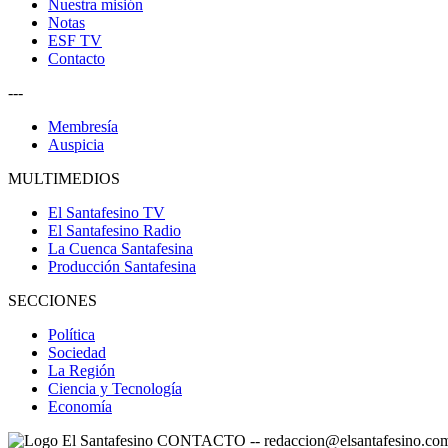
Nuestra misión
Notas
ESF TV
Contacto
---
Membresía
Auspicia
MULTIMEDIOS
El Santafesino TV
El Santafesino Radio
La Cuenca Santafesina
Producción Santafesina
SECCIONES
Política
Sociedad
La Región
Ciencia y Tecnología
Economía
CONTACTO
--
redaccion@elsantafesino.co