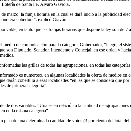
 – Lotería de Santa Fe, Álvaro Gaviola.
 de marzo, la franja horaria en la cual se dará inicio a la publicidad ele
pondiera cobertura”, explicó Giavón.
cable, en tanto que las franjas horarias que dispone la ley son de 7 a 1
 el medio de comunicación para la categoría Gobernador, “luego, el sistem
 que son Diputado, Senador, Intendente y Concejal, en ese orden y hacia l
e medios.
onformadas las grillas de todas las agrupaciones, en todas las categoría
ormado es numeroso, en algunas localidades la oferta de medios en condi
que darán cobertura a esas localidades “en las que se considera que por
ades de primera categoría”.
 de dos variables. “Una es en relación a la cantidad de agrupaciones q
iten en la misma categoría”.
n piso de una determinada cantidad de votos (3 por ciento del total del