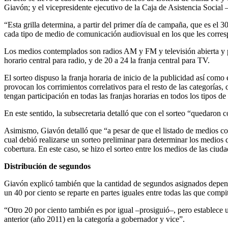
Giavón; y el vicepresidente ejecutivo de la Caja de Asistencia Social
“Esta grilla determina, a partir del primer día de campaña, que es el 30
cada tipo de medio de comunicación audiovisual en los que les corres
Los medios contemplados son radios AM y FM y televisión abierta y por 
horario central para radio, y de 20 a 24 la franja central para TV.
El sorteo dispuso la franja horaria de inicio de la publicidad así como
provocan los corrimientos correlativos para el resto de las categorías,
tengan participación en todas las franjas horarias en todos los tipos d
En este sentido, la subsecretaria detalló que con el sorteo “quedaron c
Asimismo, Giavón detalló que “a pesar de que el listado de medios conf
cual debió realizarse un sorteo preliminar para determinar los medios 
cobertura. En este caso, se hizo el sorteo entre los medios de las ciud
Distribución de segundos
Giavón explicó también que la cantidad de segundos asignados depende
un 40 por ciento se reparte en partes iguales entre todas las que comp
“Otro 20 por ciento también es por igual –prosiguió–, pero establece u
anterior (año 2011) en la categoría a gobernador y vice”.