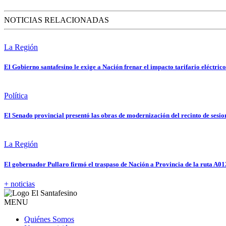
NOTICIAS RELACIONADAS
La Región
El Gobierno santafesino le exige a Nación frenar el impacto tarifario eléctrico
Política
El Senado provincial presentó las obras de modernización del recinto de sesio
La Región
El gobernador Pullaro firmó el traspaso de Nación a Provincia de la ruta A01
+ noticias
MENU
Quiénes Somos