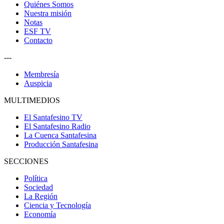
Quiénes Somos
Nuestra misión
Notas
ESF TV
Contacto
---
Membresía
Auspicia
MULTIMEDIOS
El Santafesino TV
El Santafesino Radio
La Cuenca Santafesina
Producción Santafesina
SECCIONES
Política
Sociedad
La Región
Ciencia y Tecnología
Economía