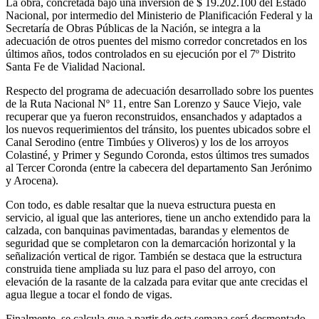
La obra, concretada bajo una inversión de $ 19.202.100 del Estado
Nacional, por intermedio del Ministerio de Planificación Federal y la
Secretaría de Obras Públicas de la Nación, se integra a la
adecuación de otros puentes del mismo corredor concretados en los
últimos años, todos controlados en su ejecución por el 7º Distrito
Santa Fe de Vialidad Nacional.
Respecto del programa de adecuación desarrollado sobre los puentes
de la Ruta Nacional Nº 11, entre San Lorenzo y Sauce Viejo, vale
recuperar que ya fueron reconstruidos, ensanchados y adaptados a
los nuevos requerimientos del tránsito, los puentes ubicados sobre el
Canal Serodino (entre Timbúes y Oliveros) y los de los arroyos
Colastiné, y Primer y Segundo Coronda, estos últimos tres sumados
al Tercer Coronda (entre la cabecera del departamento San Jerónimo
y Arocena).
Con todo, es dable resaltar que la nueva estructura puesta en
servicio, al igual que las anteriores, tiene un ancho extendido para la
calzada, con banquinas pavimentadas, barandas y elementos de
seguridad que se completaron con la demarcación horizontal y la
señalización vertical de rigor. También se destaca que la estructura
construida tiene ampliada su luz para el paso del arroyo, con
elevación de la rasante de la calzada para evitar que ante crecidas el
agua llegue a tocar el fondo de vigas.
Finalmente, se calcula que a partir de esta semana será desmontado