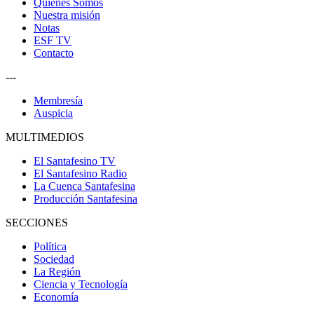
Quiénes Somos
Nuestra misión
Notas
ESF TV
Contacto
---
Membresía
Auspicia
MULTIMEDIOS
El Santafesino TV
El Santafesino Radio
La Cuenca Santafesina
Producción Santafesina
SECCIONES
Política
Sociedad
La Región
Ciencia y Tecnología
Economía