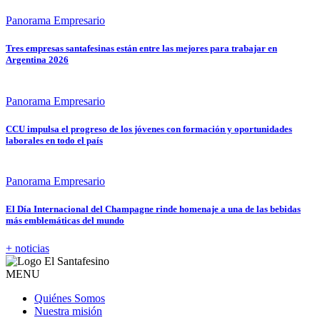
Panorama Empresario
Tres empresas santafesinas están entre las mejores para trabajar en
Argentina 2026
Panorama Empresario
CCU impulsa el progreso de los jóvenes con formación y oportunidades
laborales en todo el país
Panorama Empresario
El Día Internacional del Champagne rinde homenaje a una de las bebidas
más emblemáticas del mundo
+ noticias
MENU
Quiénes Somos
Nuestra misión