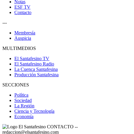
Notas
ESF TV
Contacto
---
Membresía
Auspicia
MULTIMEDIOS
El Santafesino TV
El Santafesino Radio
La Cuenca Santafesina
Producción Santafesina
SECCIONES
Política
Sociedad
La Región
Ciencia y Tecnología
Economía
CONTACTO
--
redaccion@elsantafesino.com