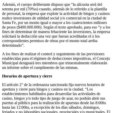
Además, el cuerpo deliberante dispuso que “la alícuota será del
setenta por mil (70%o) cuando, además de lo referido a la plantilla
de personal, la empresa que explote la actividad de bingos y casinos
realice inversiones de utilidad social y/o comercial en la ciudad de
Santa Fe, por un monto igual o mayor a los cuatrocientos millones
de pesos ($400.000.000). Según el texto aprobado, para eso “y a los
fines de determinar de manera fehaciente las inversiones, la empresa
solicitará la deducción una vez que fueran acreditadas el o los
correspondientes permisos de obras por el monto total arriba
determinado”.
A los fines de realizar el control y seguimiento de las previsiones
establecidas para el régimen de deducciones impositivas, el Concejo
Municipal designará tres miembros que trimestralmente elaborarán
un informe sobre el cumplimento de las mismas.
Horarios de apertura y cierre
El artículo 2° de la ordenanza sancionada fija nuevos horarios de
apertura y cierre para bingos y casinos en la ciudad. “Los
establecimientos habilitados para desarrollar las actividades de
casino, bingos y/o todo tipo de juego de azar, no podrán abrir sus
puertas al público para la realización de apuestas desde las 8:00hs
hasta las 12:00hs, a excepción de los días sábados, domingos,
feriados y no laborables nacionales, provinciales y/o municipales. El