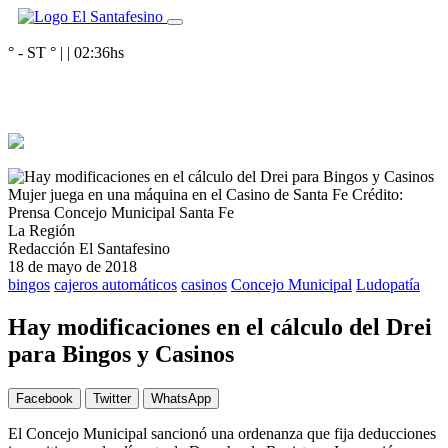
° - ST
° |
|
02:36
hs
Mujer juega en una máquina en el Casino de Santa Fe
Crédito:
Prensa Concejo Municipal Santa Fe
La Región
Redacción El Santafesino
18 de mayo de 2018
bingos
cajeros automáticos
casinos
Concejo Municipal
Ludopatía
Hay modificaciones en el cálculo del Drei
para Bingos y Casinos
Facebook
Twitter
WhatsApp
El Concejo Municipal sancionó una ordenanza que fija deducciones