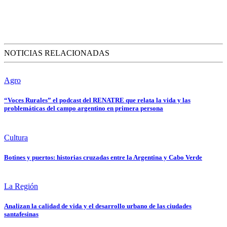
NOTICIAS RELACIONADAS
Agro
“Voces Rurales” el podcast del RENATRE que relata la vida y las
problemáticas del campo argentino en primera persona
Cultura
Botines y puertos: historias cruzadas entre la Argentina y Cabo Verde
La Región
Analizan la calidad de vida y el desarrollo urbano de las ciudades
santafesinas