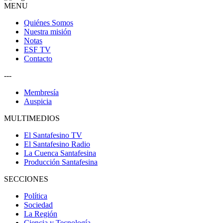
MENU
Quiénes Somos
Nuestra misión
Notas
ESF TV
Contacto
---
Membresía
Auspicia
MULTIMEDIOS
El Santafesino TV
El Santafesino Radio
La Cuenca Santafesina
Producción Santafesina
SECCIONES
Política
Sociedad
La Región
Ciencia y Tecnología