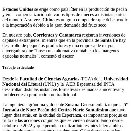
Estados Unidos
se erige como país líder en la producción de pecán
y en la comercialización de varios tipos de nueces a distintas partes
del mundo. A su vez,
China
es un gran competidor que debe acudir
a la importación debido a la gran demanda del fruto seco.
En nuestro país,
Corrientes y Catamarca
registran inversiones de
capitales extranjeros; mientras que en la provincia de
Santa Fe
hay
desarrollo de pequeños productores y una empresa de mayor
envergadura que “busca una alternativa rentable a los márgenes
agrícolas normales”, comentó el asesor.
Trabajo articulado
Desde la
Facultad de Ciencias Agrarias
(FCA) de la
Universidad
Nacional del Litoral
(UNL) y la AER Esperanza del INTA
desarrollan distintas instancias formativas destinadas a incentivar y
fortalecer esta producción no tradicional.
La ingeniera agrónoma y docente
Susana Grosso
enfatizó que la
5º
Jornada de Nuez Pecán del Centro Norte Santafesino
que tuvo
lugar, días atrás, en la ciudad de Esperanza, es importante porque es
fruto de las acciones conjuntas que se vienen desarrollando desde
octubre de 2022 y que permiten realizar interesantes intercambios
entre productores, asesores y académicos. Cabe destacar que las