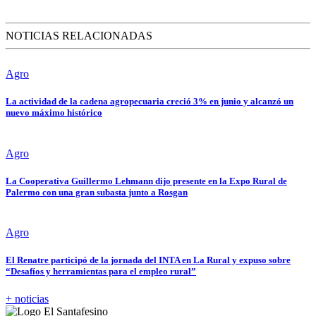
NOTICIAS RELACIONADAS
Agro
La actividad de la cadena agropecuaria creció 3% en junio y alcanzó un
nuevo máximo histórico
Agro
La Cooperativa Guillermo Lehmann dijo presente en la Expo Rural de
Palermo con una gran subasta junto a Rosgan
Agro
El Renatre participó de la jornada del INTA en La Rural y expuso sobre
“Desafíos y herramientas para el empleo rural”
+ noticias