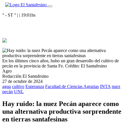
° - ST
° |
|
19:01
hs
En los últimos cinco años, hubo un gran desarrollo del cultivo de
pecán en la provincia de Santa Fe.
Crédito: El Santafesino
Agro
Redacción El Santafesino
27 de octubre de 2024
agua
cultivo
Esperanza
Facultad de Ciencias Agrarias
INTA
nuez
pecán
UNL
Hay ruido: la nuez Pecán aparece como
una alternativa productiva sorprendente
en tierras santafesinas