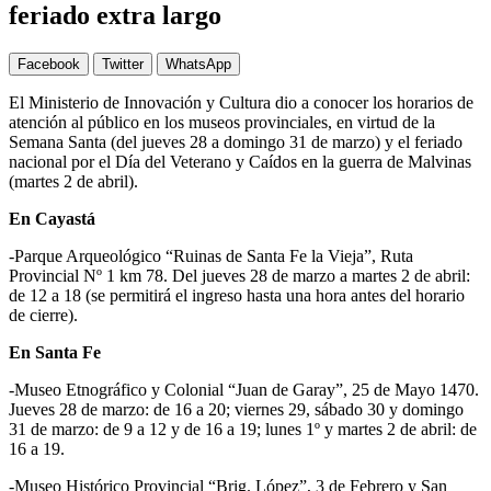
feriado extra largo
Facebook
Twitter
WhatsApp
El Ministerio de Innovación y Cultura dio a conocer los horarios de
atención al público en los museos provinciales, en virtud de la
Semana Santa (del jueves 28 a domingo 31 de marzo) y el feriado
nacional por el Día del Veterano y Caídos en la guerra de Malvinas
(martes 2 de abril).
En Cayastá
-Parque Arqueológico “Ruinas de Santa Fe la Vieja”, Ruta
Provincial Nº 1 km 78. Del jueves 28 de marzo a martes 2 de abril:
de 12 a 18 (se permitirá el ingreso hasta una hora antes del horario
de cierre).
En Santa Fe
-Museo Etnográfico y Colonial “Juan de Garay”, 25 de Mayo 1470.
Jueves 28 de marzo: de 16 a 20; viernes 29, sábado 30 y domingo
31 de marzo: de 9 a 12 y de 16 a 19; lunes 1º y martes 2 de abril: de
16 a 19.
-Museo Histórico Provincial “Brig. López”, 3 de Febrero y San