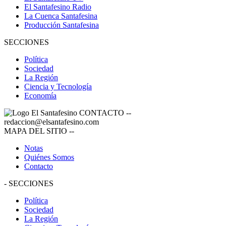
El Santafesino Radio
La Cuenca Santafesina
Producción Santafesina
SECCIONES
Política
Sociedad
La Región
Ciencia y Tecnología
Economía
CONTACTO
--
redaccion@elsantafesino.com
MAPA DEL SITIO
--
Notas
Quiénes Somos
Contacto
-
SECCIONES
Política
Sociedad
La Región