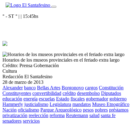
° - ST
° |
|
15:45
hs
Horarios de los museos provinciales en el feriado extra largo
Crédito: Prensa Gobernación
Cultura
Redacción El Santafesino
28 de marzo de 2013
Alexander
banco
Bellas Artes
Borgonovo
cargos
Constitución
Constituyentes
convertibilidad
crédito
desembolso
Diputados
educación
energía
escuelas
Estado
fiscales
gobernador
gobierno
Hammerly
justicialismo
Legislatura
mandatos
Museo Etnográfico
Nación
oficialismo
Parque Arqueológico
pesos
pobres
préstamos
privatización
reelección
reforma
Reutemann
salud
santa fe
senadores
servicios