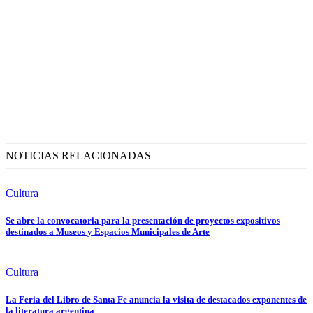
NOTICIAS RELACIONADAS
Cultura
Se abre la convocatoria para la presentación de proyectos expositivos
destinados a Museos y Espacios Municipales de Arte
Cultura
La Feria del Libro de Santa Fe anuncia la visita de destacados exponentes de
la literatura argentina